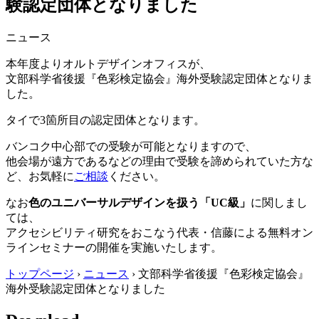
験認定団体となりました
ニュース
本年度よりオルトデザインオフィスが、
文部科学省後援『色彩検定協会』海外受験認定団体となりま
した。
タイで3箇所目の認定団体となります。
バンコク中心部での受験が可能となりますので、
他会場が遠方であるなどの理由で受験を諦められていた方な
ど、お気軽に
ご相談
ください。
なお
色のユニバーサルデザインを扱う「UC級」
に関しまし
ては、
アクセシビリティ研究をおこなう代表・信藤による無料オン
ラインセミナーの開催を実施いたします。
トップページ
›
ニュース
›
文部科学省後援『色彩検定協会』
海外受験認定団体となりました