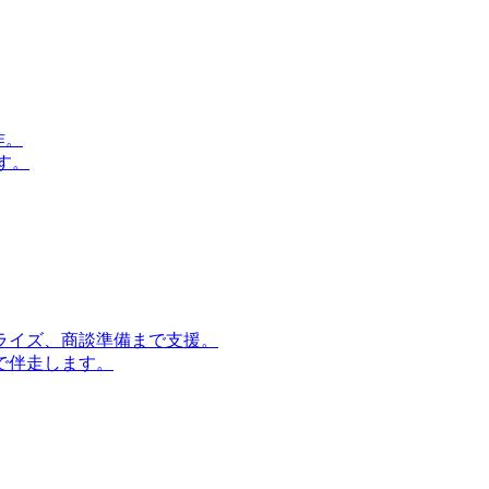
作。
す。
ライズ、商談準備まで支援。
で伴走します。